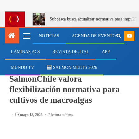
Subpesca busca actualizar normativa para impulsa
NOTICIAS
AGENDA DE EVENTOS
LÁMINAS ACS
REVISTA DIGITAL
APP
ACUICULTURA
Acuicultura multitrófica:
MUNDO TV
SALMON MEETS 2026
SalmonChile valora
flexibilización normativa para
cultivos de macroalgas
mayo 18, 2026
2 lectura mínima