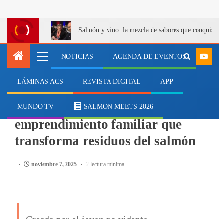
Salmón y vino: la mezcla de sabores que conquist
NOTICIAS
AGENDA DE EVENTOS
LÁMINAS ACS
REVISTA DIGITAL
APP
EMPRESAS
Collagen Fans, el
MUNDO TV
SALMON MEETS 2026
emprendimiento familiar que
transforma residuos del salmón
noviembre 7, 2025
2 lectura mínima
Creada por el joven no vidente