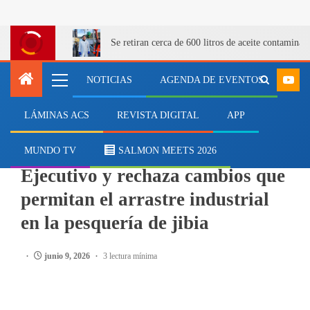
Se retiran cerca de 600 litros de aceite contamina
NOTICIAS
AGENDA DE EVENTOS
LÁMINAS ACS
REVISTA DIGITAL
APP
PESCA
CONDEPP valora postura del
MUNDO TV
SALMON MEETS 2026
Ejecutivo y rechaza cambios que
permitan el arrastre industrial
en la pesquería de jibia
junio 9, 2026
3 lectura mínima