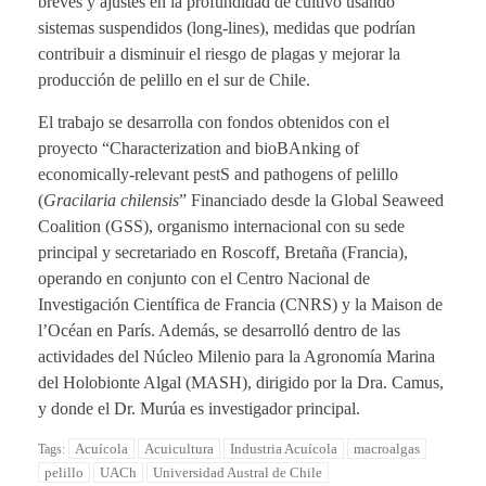
breves y ajustes en la profundidad de cultivo usando
sistemas suspendidos (long-lines), medidas que podrían
contribuir a disminuir el riesgo de plagas y mejorar la
producción de pelillo en el sur de Chile.
El trabajo se desarrolla con fondos obtenidos con el
proyecto “Characterization and bioBAnking of
economically-relevant pestS and pathogens of pelillo
(
Gracilaria chilensis
” Financiado desde la Global Seaweed
Coalition (GSS), organismo internacional con su sede
principal y secretariado en Roscoff, Bretaña (Francia),
operando en conjunto con el Centro Nacional de
Investigación Científica de Francia (CNRS) y la Maison de
l’Océan en París. Además, se desarrolló dentro de las
actividades del Núcleo Milenio para la Agronomía Marina
del Holobionte Algal (MASH), dirigido por la Dra. Camus,
y donde el Dr. Murúa es investigador principal.
Acuícola
Acuicultura
Industria Acuícola
macroalgas
Tags:
pelillo
UACh
Universidad Austral de Chile