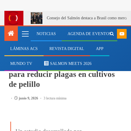
Consejo del Salmón destaca a Brasil como mercado 
NOTICIAS
AGENDA DE EVENTOS
LÁMINAS ACS
REVISTA DIGITAL
APP
ACUICULTURA
Estudio identifica estrategias
MUNDO TV
SALMON MEETS 2026
para reducir plagas en cultivos
de pelillo
junio 9, 2026
3 lectura mínima
Un estudio desarrollado por