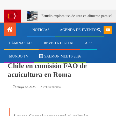
Estudio explora uso de urea en alimento para salm
NOTICIAS
AGENDA DE EVENTOS
LÁMINAS ACS
REVISTA DIGITAL
APP
ACUICULTURA
Consejo del Salmón representó a
MUNDO TV
SALMON MEETS 2026
Chile en comisión FAO de
acuicultura en Roma
mayo 22, 2025
2 lectura mínima
Loreto Seguel representó al salmón