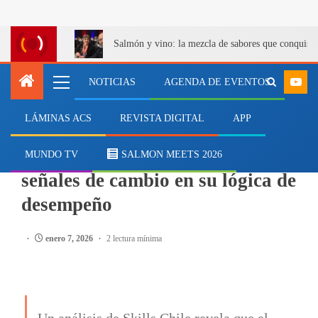
Salmón y vino: la mezcla de sabores que conquist
NOTICIAS
AGENDA DE EVENTOS
LÁMINAS ACS
REVISTA DIGITAL
APP
SALMONICULTURA
El mercado del Coho muestra
MUNDO TV
SALMON MEETS 2026
señales de cambio en su lógica de
desempeño
enero 7, 2026
2 lectura mínima
Un análisis de Skills Chile revela que el