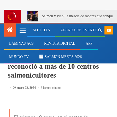
Salmón y vino: la mezcla de sabores que conquist
NOTICIAS
AGENDA DE EVENTOS
LÁMINAS ACS
REVISTA DIGITAL
APP
SALMONICULTURA
Por desempeño 2023: Salmofood
MUNDO TV
SALMON MEETS 2026
reconoció a más de 10 centros
salmonicultores
enero 22, 2024
3 lectura mínima
El viernes 19 enero, en el sector de