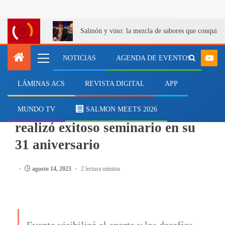
Salmón y vino: la mezcla de sabores que conquist
NOTICIAS
AGENDA DE EVENTOS
LÁMINAS ACS
REVISTA DIGITAL
APP
MARÍTIMO
En Puerto Montt, ARMASUR
MUNDO TV
SALMON MEETS 2026
realizó exitoso seminario en su
31 aniversario
agosto 14, 2023
2 lectura mínima
Evento visibilizó el aporte y los desafíos