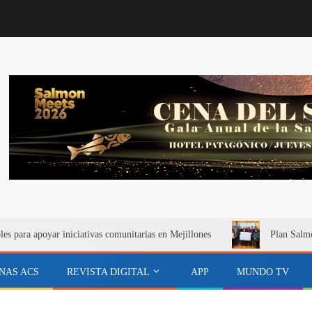
s para apoyar iniciativas comunitarias en Mejillones
Plan Salmó
NAS ACS
REVISTA DIGITAL
APP
MUNDO TV