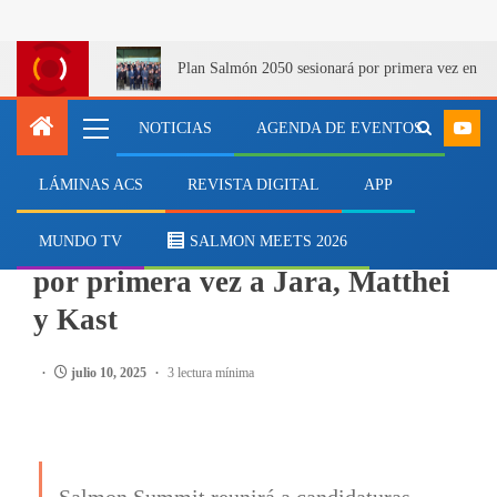
Plan Salmón 2050 sesionará por primera vez en Q
NOTICIAS
AGENDA DE EVENTOS
LÁMINAS ACS
REVISTA DIGITAL
APP
EVENTOS
Salmón Summit 2025 reunirá
MUNDO TV
SALMON MEETS 2026
por primera vez a Jara, Matthei
y Kast
julio 10, 2025
3 lectura mínima
Salmon Summit reunirá a candidaturas