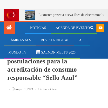
Luxmeter presenta nueva línea de electromovilida
NOTICIAS
AGENDA DE EVENTOS
LÁMINAS ACS
REVISTA DIGITAL
APP
PESCA
Sernapesca anuncia apertura de
MUNDO TV
SALMON MEETS 2026
postulaciones para la
acreditación de consumo
responsable “Sello Azul”
mayo 31, 2023
2 lectura mínima