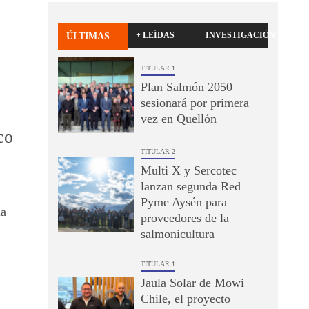
+ LEÍDAS
INVESTIGACIÓN
ÚLTIMAS
TITULAR 1
Plan Salmón 2050
sesionará por primera
vez en Quellón
co
TITULAR 2
Multi X y Sercotec
lanzan segunda Red
Pyme Aysén para
la
proveedores de la
salmonicultura
TITULAR 1
Jaula Solar de Mowi
Chile, el proyecto