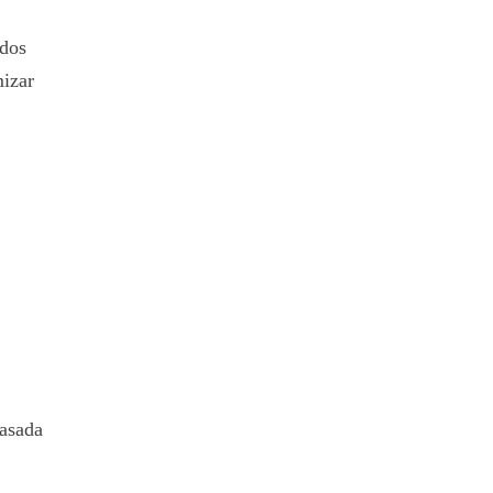
odos
mizar
asada