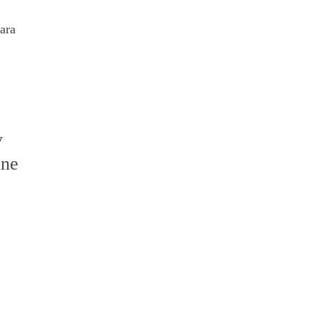
ara
y
ine