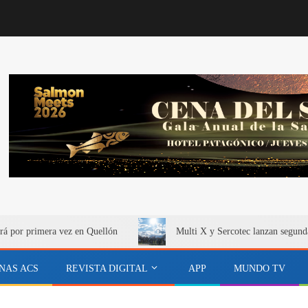
rá por primera vez en Quellón
Multi X y Sercotec lanzan segund
NAS ACS
REVISTA DIGITAL
APP
MUNDO TV