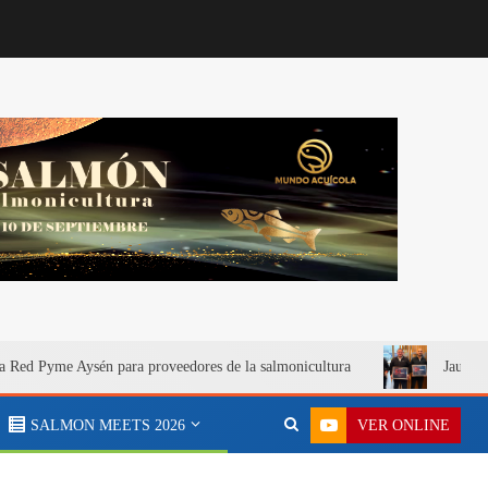
a Red Pyme Aysén para proveedores de la salmonicultura
Jaula S
VER ONLINE
SALMON MEETS 2026