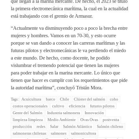
que llegan a la marina mercante. De hecho, el 2023 se tituló
la primera electromecánica marítima, la cual en la actualidad
está trabajando con el gremio de Armasur.
“Actualmente va disminuyendo poco a poco la brecha entre
mujeres y hombres. Vamos en un 70-30, y esto ocurre
porque se van dando a conocer las carreras marítimas y las
futuras pilotos y electromecánicas le va perdiendo el miedo
a este mundo. De hecho, como docente, he podido
vislumbrar el tremendo potencial que tienen las mujeres
para poder trabajar en la marina mercante. Lo único que
tienen que hacer es cumplir con los requerimientos que pide
la autoridad marítima”, concluyó Tristán Mora.
Acuicultura
barco
Chile
Clúster del salmón
coho
Tags:
costos operacionales
cultivo
eficiencia
futuros pilotos
Gente del Salmón
Industria salmonera
Innovación
limpieza limpieza
Medio Ambiente
Ovas Ovas
postventa
producción
redes
Salar
Salmón Atlántico
Salmón chileno
salmoneras chilenas
salmones
salmonicultora