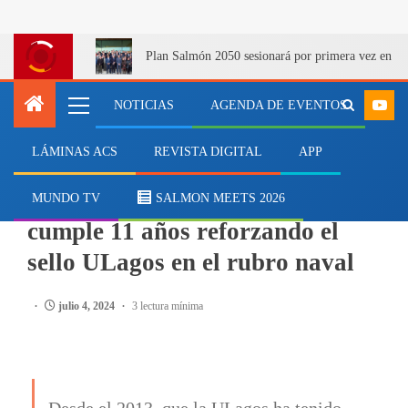
Plan Salmón 2050 sesionará por primera vez en Q
NOTICIAS
AGENDA DE EVENTOS
LÁMINAS ACS
REVISTA DIGITAL
APP
MARÍTIMO
Transporte Marítimo Costero
MUNDO TV
SALMON MEETS 2026
cumple 11 años reforzando el
sello ULagos en el rubro naval
julio 4, 2024
3 lectura mínima
Desde el 2013, que la ULagos ha tenido