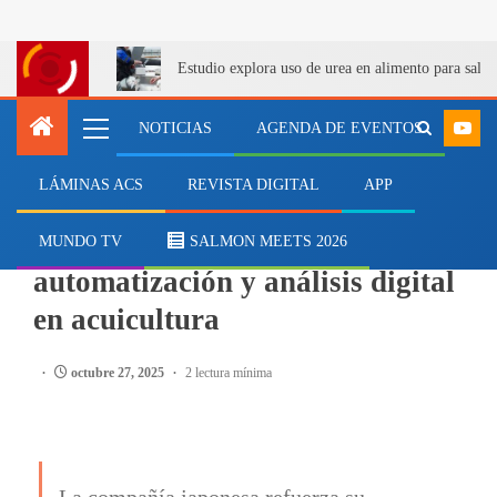
Estudio explora uso de urea en alimento para salm
NOTICIAS
AGENDA DE EVENTOS
LÁMINAS ACS
REVISTA DIGITAL
APP
EMPRESAS
Yokogawa impulsa
MUNDO TV
SALMON MEETS 2026
automatización y análisis digital
en acuicultura
octubre 27, 2025
2 lectura mínima
La compañía japonesa refuerza su