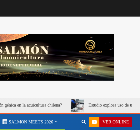
ón génica en la acuicultura chilena?
Estudio explora uso de urea 
VER ONLINE
SALMON MEETS 2026