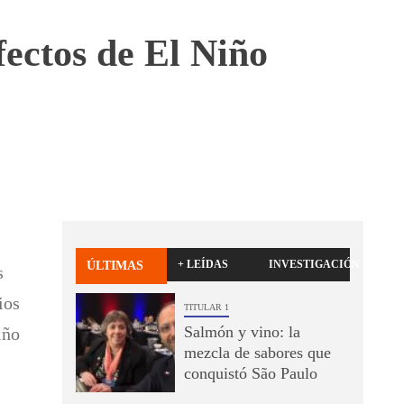
fectos de El Niño
+ LEÍDAS
INVESTIGACIÓN
ÚLTIMAS
s
ios
TITULAR 1
Salmón y vino: la
iño
mezcla de sabores que
conquistó São Paulo