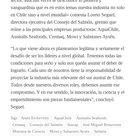
sector. Muchas veces se desconoce lo pionera y
vanguardista que es en estos temas nuestra industria no solo
en Chile sino a nivel mundial» comenta Loreto Seguel,
directora ejecutiva del Consejo del Salmón, gremio que
reúne a las principales empresas productoras: AquaChile,
Australis Seafoods, Cermaq, Mowi y Salmones Aysén.
“Lo que viene ahora es plantearnos legítima y seriamente el
desafío de ser los líderes a nivel global. Tenemos todas las
condiciones para serlo y solo nos queda asumir el deber de
lograrlo. Cada uno de nosotros tiene la responsabilidad de
proyectar la industria más relevante del sur austral de Chile.
Todos desde nuestros diversos roles, debemos asumir ese
compromiso. Y en ese sentido, la innovación, la ciencia y el
emprendimiento son piezas fundamentales”, concluyó
Seguel.
Aisén Etcheverry
AquaChile
Australis Seafoods
Tags:
Cermaq
Consejo del Salmón
Inacap
José Miguel Benavente
Ministra de Ciencia
Mowi y Salmones Aysén
Salmón