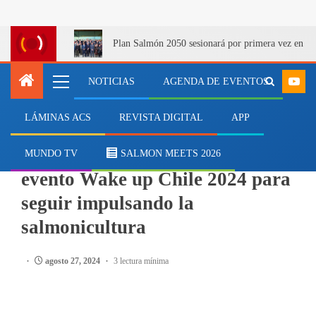
Plan Salmón 2050 sesionará por primera vez en Q
NOTICIAS
AGENDA DE EVENTOS
LÁMINAS ACS
REVISTA DIGITAL
APP
EVENTOS
Consejo del Salmón realizará
MUNDO TV
SALMON MEETS 2026
evento Wake up Chile 2024 para
seguir impulsando la
salmonicultura
agosto 27, 2024
3 lectura mínima