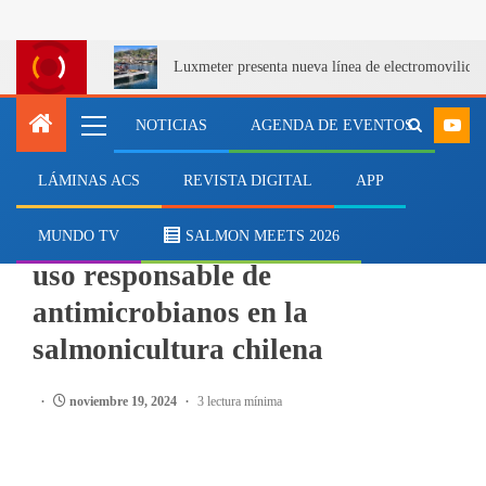
Luxmeter presenta nueva línea de electromovilida
NOTICIAS
AGENDA DE EVENTOS
LÁMINAS ACS
REVISTA DIGITAL
APP
SALMONICULTURA
Destacan hitos y desafíos en el
MUNDO TV
SALMON MEETS 2026
uso responsable de
antimicrobianos en la
salmonicultura chilena
noviembre 19, 2024
3 lectura mínima