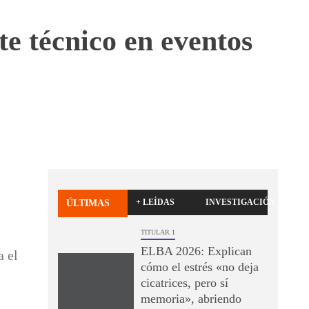
e técnico en eventos
+ LEÍDAS
INVESTIGACIÓN
ÚLTIMAS
TITULAR 1
ELBA 2026: Explican
a el
cómo el estrés «no deja
cicatrices, pero sí
memoria», abriendo