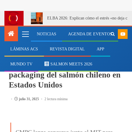
ELBA 2026: Explican cómo el estrés «no deja cicatr
NOTICIAS
AGENDA DE EVENTOS
LÁMINAS ACS
REVISTA DIGITAL
APP
SALMONICULTURA
Concurso busca revolucionar el
MUNDO TV
SALMON MEETS 2026
packaging del salmón chileno en
Estados Unidos
julio 31, 2025
2 lectura mínima
CMPC lanza concurso junto al MIT para