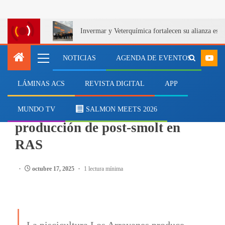
Invermar y Veterquímica fortalecen su alianza estra
NOTICIAS
AGENDA DE EVENTOS
LÁMINAS ACS
REVISTA DIGITAL
APP
ARTÍCULOS
Los Arrayanes: Pionera en la
MUNDO TV
SALMON MEETS 2026
producción de post-smolt en
RAS
octubre 17, 2025
1 lectura mínima
La piscicultura Los Arrayanes produce