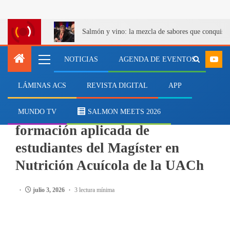
Salmón y vino: la mezcla de sabores que conquist
NOTICIAS
AGENDA DE EVENTOS
LÁMINAS ACS
REVISTA DIGITAL
APP
EMPRESAS
Pasantía en México fortalece la
MUNDO TV
SALMON MEETS 2026
formación aplicada de
estudiantes del Magíster en
Nutrición Acuícola de la UACh
julio 3, 2026
3 lectura mínima