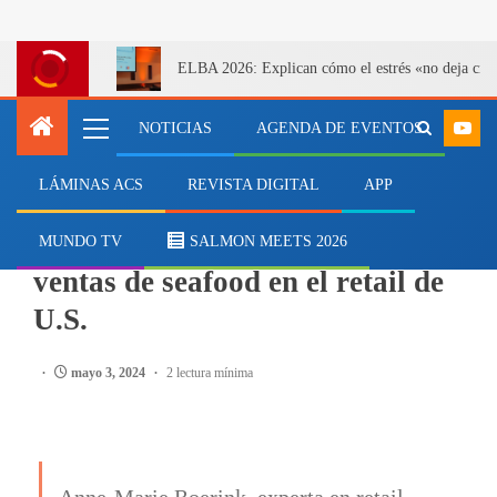
ELBA 2026: Explican cómo el estrés «no deja cicatr
NOTICIAS
AGENDA DE EVENTOS
LÁMINAS ACS
REVISTA DIGITAL
APP
SALMONICULTURA
Salmón sigue liderando las
MUNDO TV
SALMON MEETS 2026
ventas de seafood en el retail de
U.S.
mayo 3, 2024
2 lectura mínima
Anne-Marie Roerink, experta en retail