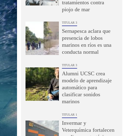
tratamientos contra
piojo de mar
TITULAR 3
Sernapesca aclara que
presencia de lobos
marinos en ríos es una
conducta normal
TITULAR 3
Alumni UCSC crea
modelo de aprendizaje
automático para
clasificar sonidos
marinos
TITULAR 1
Invermar y
Veterquímica fortalecen