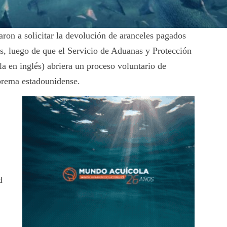
on a solicitar la devolución de aranceles pagados
s, luego de que el Servicio de Aduanas y Protección
la en inglés) abriera un proceso voluntario de
uprema estadounidense.
d