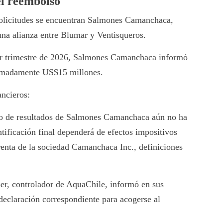
el reembolso
olicitudes se encuentran
Salmones Camanchaca
,
 una alianza entre
Blumar
y
Ventisqueros
.
mer trimestre de 2026, Salmones Camanchaca informó
ximadamente US$15 millones.
ancieros:
ado de resultados de Salmones Camanchaca aún no ha
tificación final dependerá de efectos impositivos
renta de la sociedad Camanchaca Inc., definiciones
er, controlador de AquaChile, informó en sus
 declaración correspondiente para acogerse al