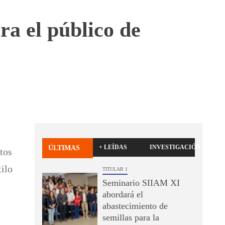
ra el público de
+ LEÍDAS
INVESTIGACIÓN
ÚLTIMAS
itos
tilo
TITULAR 1
Seminario SIIAM XI
abordará el
abastecimiento de
semillas para la