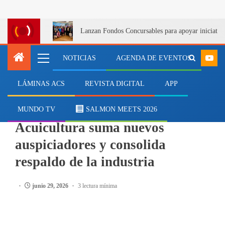
Lanzan Fondos Concursables para apoyar iniciativa
NOTICIAS
AGENDA DE EVENTOS
LÁMINAS ACS
REVISTA DIGITAL
APP
EVENTOS
XI Congreso Nacional de
MUNDO TV
SALMON MEETS 2026
Acuicultura suma nuevos
auspiciadores y consolida
respaldo de la industria
junio 29, 2026
3 lectura mínima