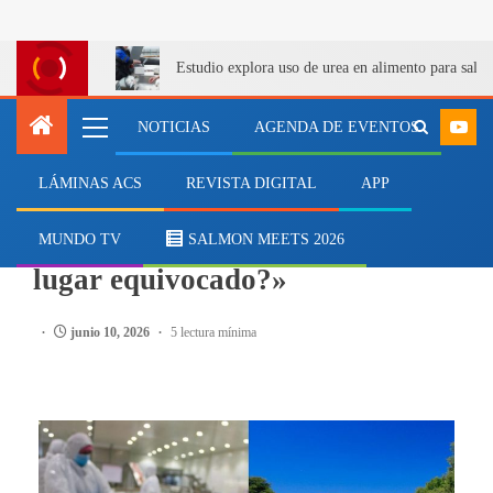
Estudio explora uso de urea en alimento para salm
NOTICIAS
AGENDA DE EVENTOS
LÁMINAS ACS
REVISTA DIGITAL
APP
SALMONICULTURA
«¿Combatimos la Listeria en el
MUNDO TV
SALMON MEETS 2026
lugar equivocado?»
junio 10, 2026
5 lectura mínima