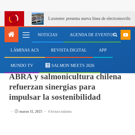
Luxmeter presenta nueva línea de electromovilida
NOTICIAS
AGENDA DE EVENTOS
LÁMINAS ACS
REVISTA DIGITAL
APP
SALMONICULTURA
Con harinas de reciclaje animal,
MUNDO TV
SALMON MEETS 2026
ABRA y salmonicultura chilena
refuerzan sinergias para
impulsar la sostenibilidad
marzo 11, 2025
4 lectura mínima