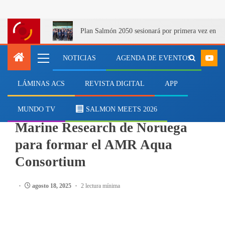
Plan Salmón 2050 sesionará por primera vez en Q
NOTICIAS
AGENDA DE EVENTOS
LÁMINAS ACS
REVISTA DIGITAL
APP
ACUICULTURA
Favet se une al Institute of
MUNDO TV
SALMON MEETS 2026
Marine Research de Noruega
para formar el AMR Aqua
Consortium
agosto 18, 2025
2 lectura mínima