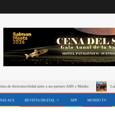
línea de electromovilidad junto a sus partners AMS y Molabo
Lan
NAS ACS
REVISTA DIGITAL
APP
MUNDO TV