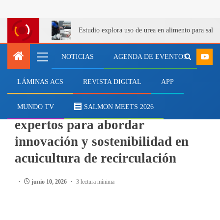
Estudio explora uso de urea en alimento para salm
NOTICIAS
AGENDA DE EVENTOS
LÁMINAS ACS
REVISTA DIGITAL
APP
EVENTOS
Patagonic RAS 2026 reunirá a
MUNDO TV
SALMON MEETS 2026
expertos para abordar
innovación y sostenibilidad en
acuicultura de recirculación
junio 10, 2026
3 lectura mínima