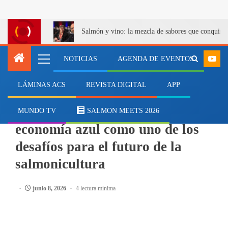
Salmón y vino: la mezcla de sabores que conquist
NOTICIAS
AGENDA DE EVENTOS
LÁMINAS ACS
REVISTA DIGITAL
APP
SALMON MEETS
Alicia Gallardo destaca la
MUNDO TV
SALMON MEETS 2026
economía azul como uno de los
desafíos para el futuro de la
salmonicultura
junio 8, 2026
4 lectura mínima