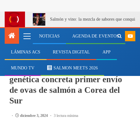
Salmón y vino: la mezcla de sabores que conquist
NOTICIAS
AGENDA DE EVENTOS
LÁMINAS ACS
REVISTA DIGITAL
APP
SALMONICULTURA
Desde La Araucanía: Casa
MUNDO TV
SALMON MEETS 2026
genética concreta primer envío
de ovas de salmón a Corea del
Sur
diciembre 3, 2024
3 lectura mínima