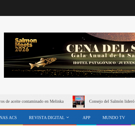
itros de aceite contaminado en Melinka
Consejo del Salmón lideró
NAS ACS
REVISTA DIGITAL
APP
MUNDO TV