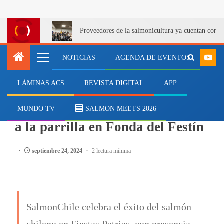
Proveedores de la salmonicultura ya cuentan con u
NOTICIAS
AGENDA DE EVENTOS
LÁMINAS ACS
REVISTA DIGITAL
APP
EVENTOS
SalmonChile tiró todo el salmón
MUNDO TV
SALMON MEETS 2026
a la parrilla en Fonda del Festín
septiembre 24, 2024
2 lectura mínima
SalmonChile celebra el éxito del salmón
chileno en Fiestas Patrias, con presencia