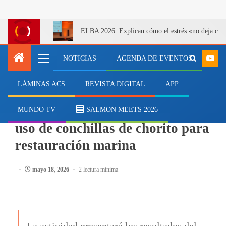
ELBA 2026: Explican cómo el estrés «no deja cicatr
NOTICIAS
AGENDA DE EVENTOS
LÁMINAS ACS
REVISTA DIGITAL
APP
EVENTOS
Seminario en Castro expondrá
MUNDO TV
SALMON MEETS 2026
uso de conchillas de chorito para
restauración marina
mayo 18, 2026
2 lectura mínima
La actividad presentará los resultados del