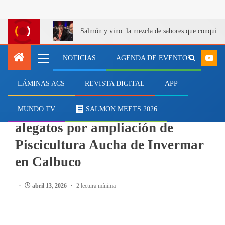
Salmón y vino: la mezcla de sabores que conquist
NOTICIAS
AGENDA DE EVENTOS
LÁMINAS ACS
REVISTA DIGITAL
APP
SALMONICULTURA
Tribunal Ambiental escucha
MUNDO TV
SALMON MEETS 2026
alegatos por ampliación de
Piscicultura Aucha de Invermar
en Calbuco
abril 13, 2026
2 lectura mínima