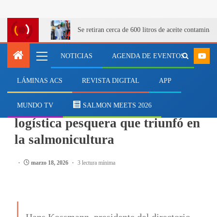
Se retiran cerca de 600 litros de aceite contamina
NOTICIAS
AGENDA DE EVENTOS
LÁMINAS ACS
REVISTA DIGITAL
APP
SALMONICULTURA
Columna: La evolución en
MUNDO TV
SALMON MEETS 2026
logística pesquera que triunfó en
la salmonicultura
marzo 18, 2026
3 lectura mínima
Hans Kossmann, presidente del directorio