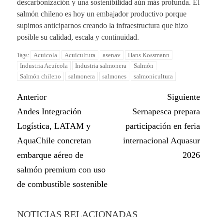
descarbonización y una sostenibilidad aún más profunda. El
salmón chileno es hoy un embajador productivo porque
supimos anticiparnos creando la infraestructura que hizo
posible su calidad, escala y continuidad.
Acuícola
Acuicultura
asenav
Hans Kossmann
Tags:
Industria Acuícola
Industria salmonera
Salmón
Salmón chileno
salmonera
salmones
salmonicultura
Anterior
Siguiente
Andes Integración
Sernapesca prepara
Logística, LATAM y
participación en feria
AquaChile concretan
internacional Aquasur
embarque aéreo de
2026
salmón premium con uso
de combustible sostenible
NOTICIAS RELACIONADAS