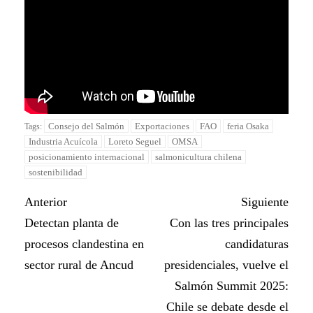
Consejo del Salmón
Exportaciones
FAO
feria Osaka
Tags:
Industria Acuícola
Loreto Seguel
OMSA
posicionamiento internacional
salmonicultura chilena
sostenibilidad
Anterior
Siguiente
Detectan planta de
Con las tres principales
procesos clandestina en
candidaturas
sector rural de Ancud
presidenciales, vuelve el
Salmón Summit 2025:
Chile se debate desde el