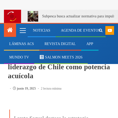
Subpesca busca actualizar normativa para impulsa
NOTICIAS
AGENDA DE EVENTOS
LÁMINAS ACS
REVISTA DIGITAL
APP
SALMONICULTURA
Consejo del Salmón impulsa
MUNDO TV
SALMON MEETS 2026
liderazgo de Chile como potencia
acuícola
junio 19, 2025
2 lectura mínima
Loreto Seguel destaca la estrategia