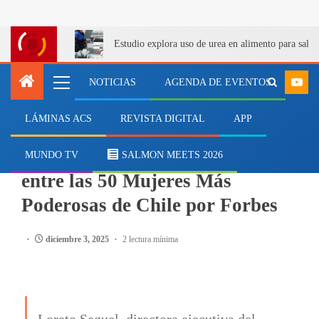
Estudio explora uso de urea en alimento para salm
NOTICIAS
AGENDA DE EVENTOS
LÁMINAS ACS
REVISTA DIGITAL
APP
SALMONICULTURA
Loreto Seguel fue reconocida
MUNDO TV
SALMON MEETS 2026
entre las 50 Mujeres Más
Poderosas de Chile por Forbes
diciembre 3, 2025
2 lectura mínima
Loreto Seguel, directora ejecutiva del