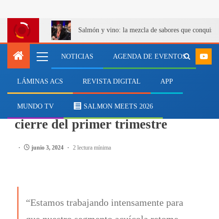
Salmón y vino: la mezcla de sabores que conquist
NOTICIAS
AGENDA DE EVENTOS
LÁMINAS ACS
REVISTA DIGITAL
APP
EVENTOS
Blumar presenta resultados al
MUNDO TV
SALMON MEETS 2026
cierre del primer trimestre
junio 3, 2024
2 lectura mínima
“Estamos trabajando intensamente para
que nuestro segmento acuícola retome