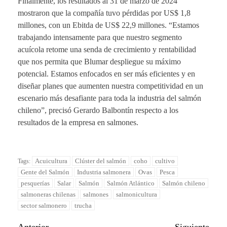
Finalmente, los resultados al 31 de marzo de 2024
mostraron que la compañía tuvo pérdidas por US$ 1,8
millones, con un Ebitda de US$ 22,9 millones. “Estamos
trabajando intensamente para que nuestro segmento
acuícola retome una senda de crecimiento y rentabilidad
que nos permita que Blumar despliegue su máximo
potencial. Estamos enfocados en ser más eficientes y en
diseñar planes que aumenten nuestra competitividad en un
escenario más desafiante para toda la industria del salmón
chileno”, precisó Gerardo Balbontín respecto a los
resultados de la empresa en salmones.
Acuicultura
Clúster del salmón
coho
cultivo
Tags:
Gente del Salmón
Industria salmonera
Ovas
Pesca
pesquerías
Salar
Salmón
Salmón Atlántico
Salmón chileno
salmoneras chilenas
salmones
salmonicultura
sector salmonero
trucha
Anterior
Siguiente