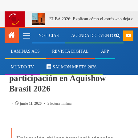
ELBA 2026: Explican cómo el estrés «no deja cicatr
NOTICIAS
AGENDA DE EVENTOS
LÁMINAS ACS
REVISTA DIGITAL
APP
EVENTOS
Chile destaca por su
MUNDO TV
SALMON MEETS 2026
participación en Aquishow
Brasil 2026
junio 11, 2026
2 lectura mínima
Delegación chilena fortaleció vínculos