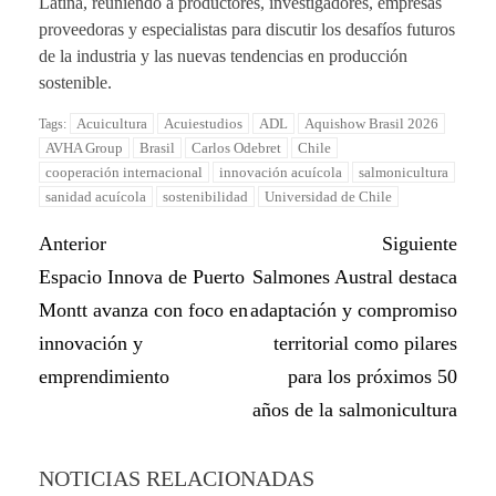
Latina, reuniendo a productores, investigadores, empresas
proveedoras y especialistas para discutir los desafíos futuros
de la industria y las nuevas tendencias en producción
sostenible.
Acuicultura
Acuiestudios
ADL
Aquishow Brasil 2026
Tags:
AVHA Group
Brasil
Carlos Odebret
Chile
cooperación internacional
innovación acuícola
salmonicultura
sanidad acuícola
sostenibilidad
Universidad de Chile
Anterior
Siguiente
Espacio Innova de Puerto
Salmones Austral destaca
Montt avanza con foco en
adaptación y compromiso
innovación y
territorial como pilares
emprendimiento
para los próximos 50
años de la salmonicultura
NOTICIAS RELACIONADAS