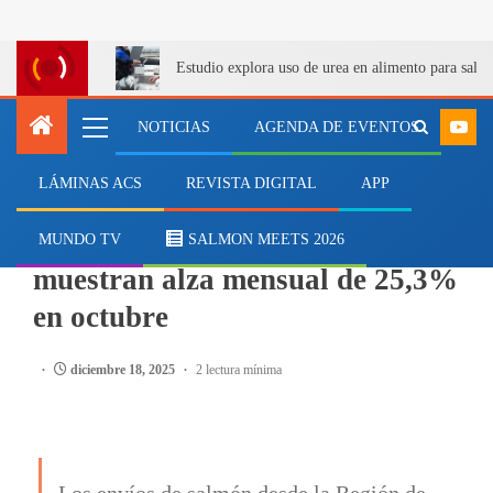
Estudio explora uso de urea en alimento para salm
NOTICIAS
AGENDA DE EVENTOS
LÁMINAS ACS
REVISTA DIGITAL
APP
SALMONICULTURA
Exportaciones de salmón
MUNDO TV
SALMON MEETS 2026
muestran alza mensual de 25,3%
en octubre
diciembre 18, 2025
2 lectura mínima
Los envíos de salmón desde la Región de