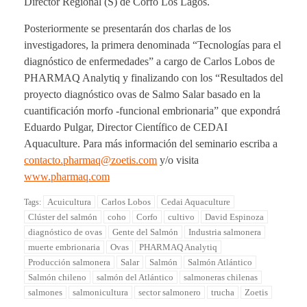
Director Regional (S) de Corfo Los Lagos.
Posteriormente se presentarán dos charlas de los
investigadores, la primera denominada “Tecnologías para el
diagnóstico de enfermedades” a cargo de Carlos Lobos de
PHARMAQ Analytiq y finalizando con los “Resultados del
proyecto diagnóstico ovas de Salmo Salar basado en la
cuantificación morfo -funcional embrionaria” que expondrá
Eduardo Pulgar, Director Científico de CEDAI
Aquaculture. Para más información del seminario escriba a
contacto.pharmaq@zoetis.com
y/o visita
www.pharmaq.com
Acuicultura
Carlos Lobos
Cedai Aquaculture
Tags:
Clúster del salmón
coho
Corfo
cultivo
David Espinoza
diagnóstico de ovas
Gente del Salmón
Industria salmonera
muerte embrionaria
Ovas
PHARMAQ Analytiq
Producción salmonera
Salar
Salmón
Salmón Atlántico
Salmón chileno
salmón del Atlántico
salmoneras chilenas
salmones
salmonicultura
sector salmonero
trucha
Zoetis