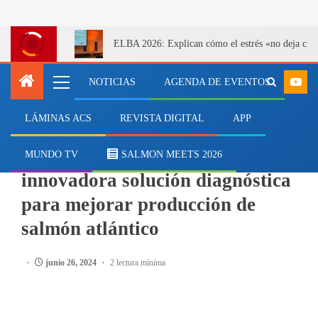
ELBA 2026: Explican cómo el estrés «no deja cicatr
NOTICIAS
AGENDA DE EVENTOS
LÁMINAS ACS
REVISTA DIGITAL
APP
NEGOCIOS
PHARMAQ Analytiq presentará
MUNDO TV
SALMON MEETS 2026
innovadora solución diagnóstica
para mejorar producción de
salmón atlántico
junio 26, 2024
2 lectura mínima